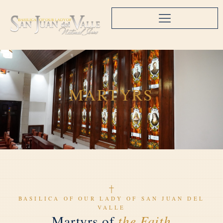
MARTYRS
BASILICA OF OUR LADY OF SAN JUAN DEL
VALLE
the Faith
Martyrs of