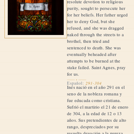
resolute devotion to religious
purity, sought to persecute her
for her beliefs. Her father urged
her to deny God, but she
refused, and she was dragged
naked through the streets to a
brothel, then tried and
sentenced to death. She was
eventually beheaded after
attempts to be burned at the
stake failed. Saint Agnes, pray
for us.
Español:
291-304
Inés nació en el año 291 en el
seno de la nobleza romana y
fue educada como cristiana.
Sufrió el martirio el 21 de enero
de 304, a la edad de 12 o 13
años. Sus pretendientes de alto
rango, despreciados por su
resuelta devoción a la pureza