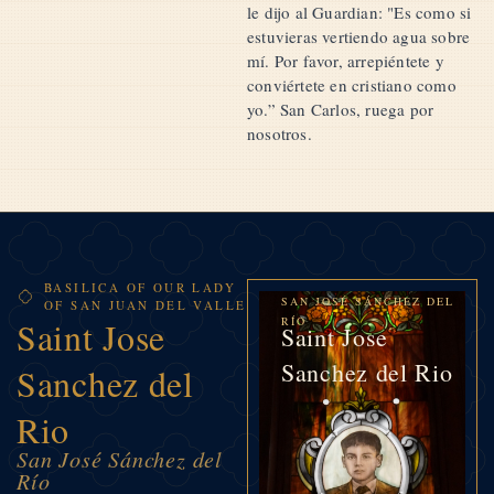
le dijo al Guardian: "Es como si
estuvieras vertiendo agua sobre
mí. Por favor, arrepiéntete y
conviértete en cristiano como
yo.” San Carlos, ruega por
nosotros.
BASILICA OF OUR LADY
SAN JOSÉ SÁNCHEZ DEL
OF SAN JUAN DEL VALLE
Saint Jose
RÍO
Saint Jose
Sanchez del Rio
Sanchez del
Rio
San José Sánchez del
Río