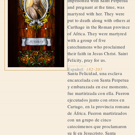
imprisoned with Saint Perpetua
and pregnant at the time, was
martyred with her. They were
put to death along with others at
Carthage in the Roman province
of Africa. They were martyred
with a group of five
catechumens who proclaimed
their faith in Jesus Christ. Saint
Felicity, pray for us.
Español:
182-203
Santa Felicidad, una esclava
encarcelada con Santa Perpetua
y embarazada en ese momento,
fue martirizada con ella. Fueron
ejecutados junto con otros en
Cartago, en la provincia romana
de África. Fueron martirizados
con un grupo de cinco
catecúmenos que proclamaron
su fe en Jesucristo. Santa