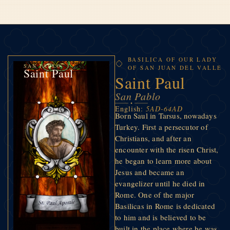
BASILICA OF OUR LADY
SAN PABLO
OF SAN JUAN DEL VALLE
Saint Paul
Saint Paul
San Pablo
English:
5AD-64AD
Born Saul in Tarsus, nowadays
Turkey. First a persecutor of
Christians, and after an
encounter with the risen Christ,
he began to learn more about
Jesus and became an
evangelizer until he died in
Rome. One of the major
Basilicas in Rome is dedicated
to him and is believed to be
built in the place where he was