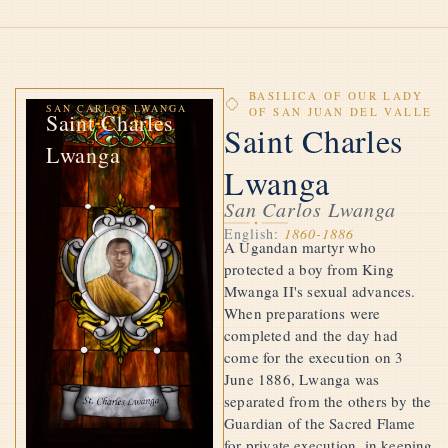
BASILICA OF OUR LADY
SAN CARLOS LWANGA
OF SAN JUAN DEL VALLE
Saint Charles
Saint Charles
Lwanga
Lwanga
San Carlos Lwanga
English:
1860-1886
A Ugandan martyr who
protected a boy from King
Mwanga II's sexual advances.
When preparations were
completed and the day had
come for the execution on 3
June 1886, Lwanga was
separated from the others by the
Guardian of the Sacred Flame
for private execution, in keeping