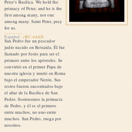
Peter’s Basilica. We hold the
primacy of Peter, and he is the
first among many, not one
among many. Saint Peter, pray
for us.
Español:
1BC-64AD
San Pedro fue un pescador
judío nacido en Betsaida. Él fue
llamado por Jesús para ser el
primero entre los apóstoles. Se
convirtió en el primer Papa de
nuestra iglesia y murió en Roma
bajo el emperador Nerón. Sus
restos fueron encontrados bajo
el altar de la Basílica de San
Pedro. Sostenemos la primacía
de Pedro, y él es el primero
entre muchos, no uno entre
muchos. San Pedro, ruega por
nosotros.