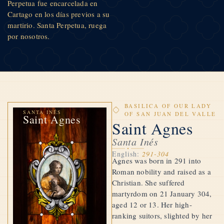
Perpetua fue encarcelada en
Cartago en los días previos a su
martirio. Santa Perpetua, ruega
por nosotros.
BASILICA OF OUR LADY
SANTA INÉS
OF SAN JUAN DEL VALLE
Saint Agnes
Saint Agnes
Santa Inés
English:
291-304
Agnes was born in 291 into
Roman nobility and raised as a
Christian. She suffered
martyrdom on 21 January 304,
aged 12 or 13. Her high-
ranking suitors, slighted by her