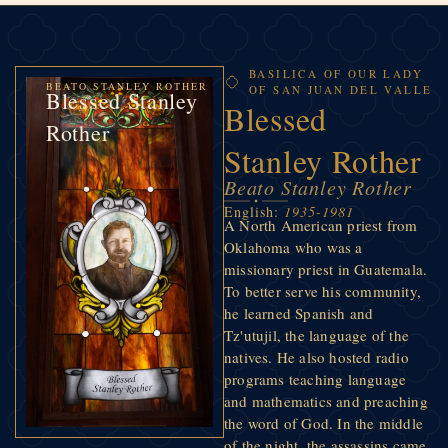
BASILICA OF OUR LADY
BEATO STANLEY ROTHER
OF SAN JUAN DEL VALLE
Blessed Stanley
Blessed
Rother
Stanley Rother
Beato Stanley Rother
English:
1935-1981
A North American priest from
Oklahoma who was a
missionary priest in Guatemala.
To better serve his community,
he learned Spanish and
Tz'utujil, the language of the
natives. He also hosted radio
programs teaching language
and mathematics and preaching
the word of God. In the middle
of the night, the assassins came