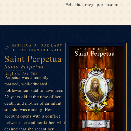
Felicidad, ruega por nosotros.
BASILICA OF OUR LADY
SANTA PERPETUA
OF SAN JUAN DEL VALLE
Saint Perpetua
Saint Perpetua
Santa Perpetua
English:
181-203
Perpetua was a recently
married, well-educated
noblewoman, said to have been
22 years old at the time of her
death, and mother of an infant
son she was nursing. Her
account opens with a conflict
between her and her father, who
desired that she recant her