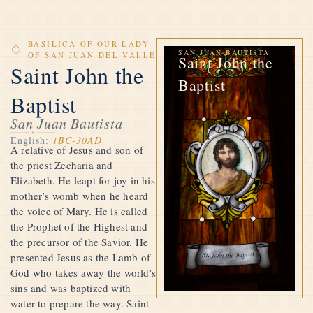
BASILICA OF OUR LADY
SAN JUAN BAUTISTA
OF SAN JUAN DEL VALLE
Saint John the
Saint John the
Baptist
Baptist
San Juan Bautista
English:
1BC-30AD
A relative of Jesus and son of
the priest Zecharia and
Elizabeth. He leapt for joy in his
mother’s womb when he heard
the voice of Mary. He is called
the Prophet of the Highest and
the precursor of the Savior. He
presented Jesus as the Lamb of
God who takes away the world's
sins and was baptized with
water to prepare the way. Saint