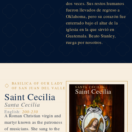
dos veces. Sus restos humanos
fueron llevados de regreso a
Oklahoma, pero su corazón fue
enterrado bajo el altar de la
iglesia en la que sirvió en
Guatemala. Beato Stanley,
ruega por nosotros.
BASILICA OF OUR LADY
SANTA CECILIA
OF SAN JUAN DEL VALLE
Saint Cecilia
Saint Cecilia
Santa Cecilia
English:
200-230
A Roman Christian virgin and
martyr known as the patroness
of musicians. She sang to the