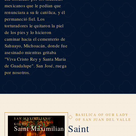
mexicanos que le pedían que
renunciara a su fe católica, y él
permaneció fiel. Los
torturadores le quitaron la piel
de los pies y lo hicieron
caminar hacia el cementerio de
Sahuayo, Michoacán, donde fue
asesinado mientras gritaba
"Viva Cristo Rey y Santa María
de Guadalupe". San José, ruega
por nosotros.
BASILICA OF OUR LADY
SAN MAXIMILIANO
OF SAN JUAN DEL VALLE
KOLBE
Saint
Saint Maximilian