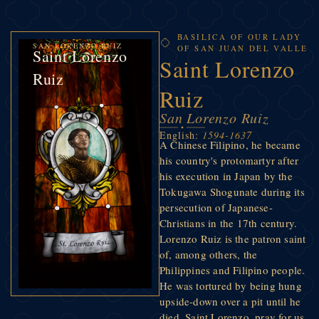
BASILICA OF OUR LADY
SAN LORENZO RUIZ
OF SAN JUAN DEL VALLE
Saint Lorenzo
Saint Lorenzo
Ruiz
Ruiz
San Lorenzo Ruiz
English:
1594-1637
A Chinese Filipino, he became
his country's protomartyr after
his execution in Japan by the
Tokugawa Shogunate during its
persecution of Japanese-
Christians in the 17th century.
Lorenzo Ruiz is the patron saint
of, among others, the
Philippines and Filipino people.
He was tortured by being hung
upside-down over a pit until he
died. Saint Lorenzo, pray for us.