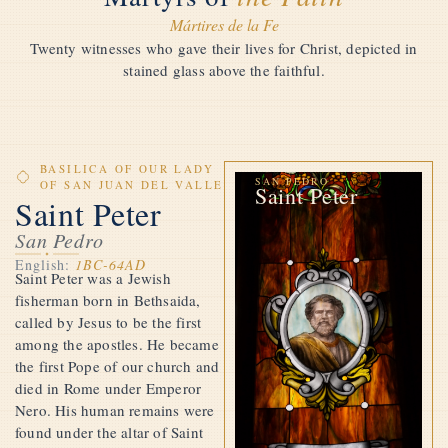
Mártires de la Fe
Twenty witnesses who gave their lives for Christ, depicted in
stained glass above the faithful.
BASILICA OF OUR LADY
SAN PEDRO
OF SAN JUAN DEL VALLE
Saint Peter
Saint Peter
San Pedro
English:
1BC-64AD
Saint Peter was a Jewish
fisherman born in Bethsaida,
called by Jesus to be the first
among the apostles. He became
the first Pope of our church and
died in Rome under Emperor
Nero. His human remains were
found under the altar of Saint