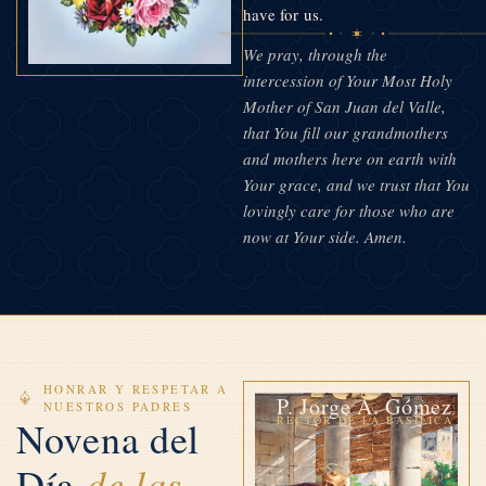
have for us.
We pray, through the
intercession of Your Most Holy
Mother of San Juan del Valle,
that You fill our grandmothers
and mothers here on earth with
Your grace, and we trust that You
lovingly care for those who are
now at Your side. Amen.
HONRAR Y RESPETAR A
P. Jorge A. Gómez
NUESTROS PADRES
Novena del
RECTOR DE LA BASÍLICA
de las
Día