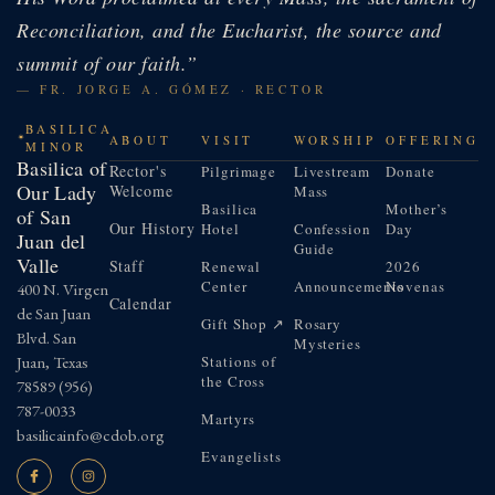
Reconciliation, and the Eucharist, the source and
summit of our faith.”
— FR. JORGE A. GÓMEZ · RECTOR
BASILICA
ABOUT
VISIT
WORSHIP
OFFERING
MINOR
Basilica of
Rector's
Pilgrimage
Livestream
Donate
Our Lady
Welcome
Mass
Basilica
Mother’s
of San
Our History
Hotel
Confession
Day
Juan del
Guide
Valle
Staff
Renewal
2026
Center
Announcements
Novenas
400 N. Virgen
Calendar
de San Juan
Gift Shop ↗
Rosary
Blvd. San
Mysteries
Juan, Texas
Stations of
the Cross
78589
(956)
787-0033
Martyrs
basilicainfo@cdob.org
Evangelists